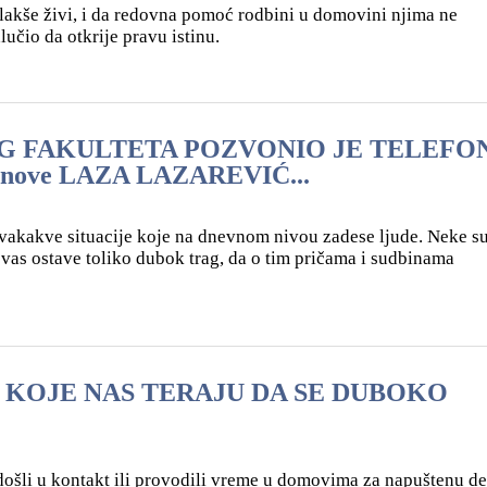
lakše živi, i da redovna pomoć rodbini u domovini njima ne
učio da otkrije pravu istinu.
FAKULTETA POZVONIO JE TELEFON
ustanove LAZA LAZAREVIĆ...
vakakve situacije koje na dnevnom nivou zadese ljude. Neke s
a vas ostave toliko dubok trag, da o tim pričama i sudbinama
 KOJE NAS TERAJU DA SE DUBOKO
 došli u kontakt ili provodili vreme u domovima za napuštenu de