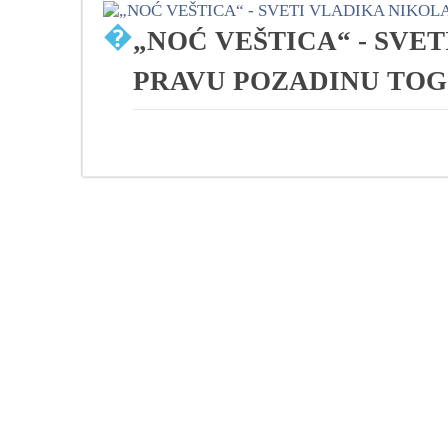
�
„NOĆ VEŠTICA“ - SVE
PRAVU POZADINU TOG