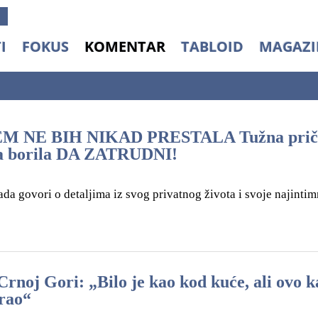
I
FOKUS
KOMENTAR
TABLOID
MAGAZI
 NE BIH NIKAD PRESTALA Tužna prič
ina borila DA ZATRUDNI!
da govori o detaljima iz svog privatnog života i svoje najintim
Crnoj Gori: „Bilo je kao kod kuće, ali ovo 
irao“