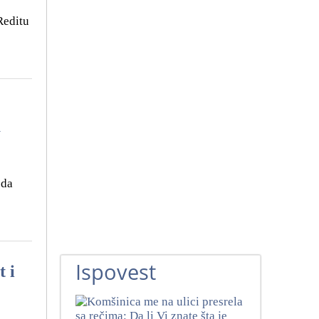
Reditu
a
 da
Ispovest
 i