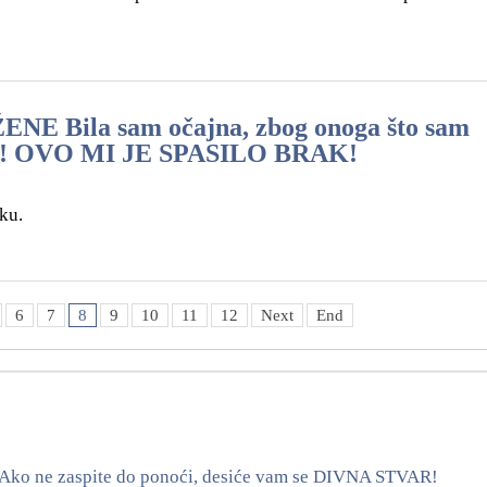
 Bila sam očajna, zbog onoga što sam
rci! OVO MI JE SPASILO BRAK!
ku.
6
7
8
9
10
11
12
Next
End