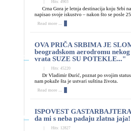
|
Hits: 4903
Crna Gora je letnja destinacija koju Srbi n
napisao svoje iskustvo – nakon što se posle 25
Read more ...
OVA PRIČA SRBIMA JE SLOMIL
beogradskom aerodromu nekog ček
22
vrata SUZE SU POTEKLE..."
06
|
Hits: 45220
Dr Vladimir Đurić, poznat po svojim statu
nam pokaže šta je ustvari suština života.
Read more ...
ISPOVEST GASTARBAJTERA IZ
06
da mi s neba padaju zlatna jaja!
06
|
Hits: 12827