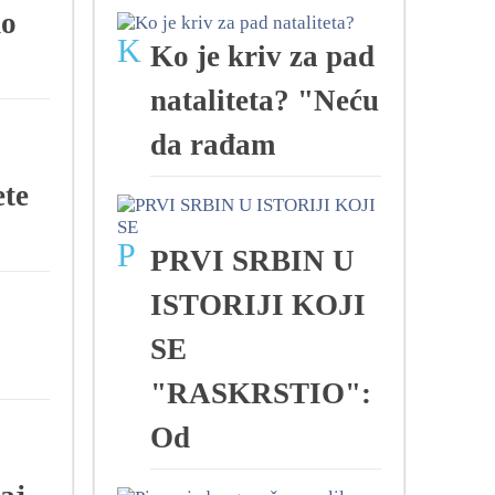
do
K
Ko je kriv za pad
nataliteta? "Neću
da rađam
te
P
PRVI SRBIN U
ISTORIJI KOJI
SE
"RASKRSTIO":
Od