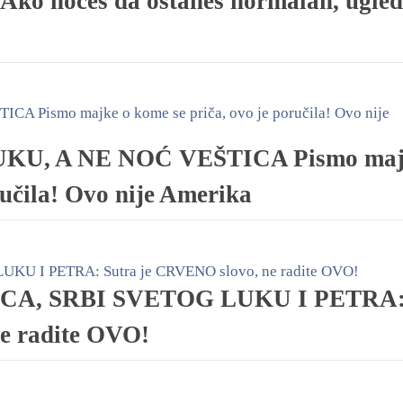
 Ako hoćeš da ostaneš normalan, ugled
KU, A NE NOĆ VEŠTICA Pismo maj
ručila! Ovo nije Amerika
CA, SRBI SVETOG LUKU I PETRA
e radite OVO!