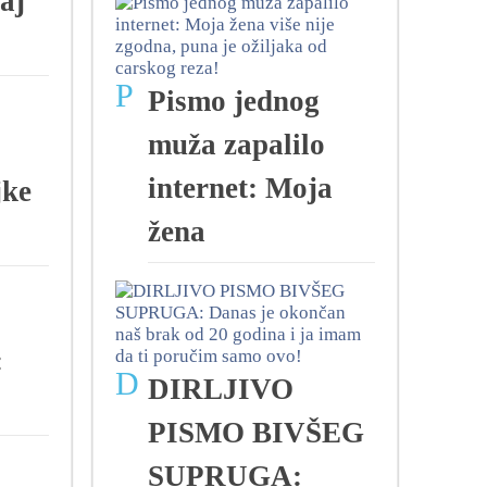
aj
P
Pismo jednog
muža zapalilo
internet: Moja
ke
žena
:
D
DIRLJIVO
PISMO BIVŠEG
SUPRUGA: