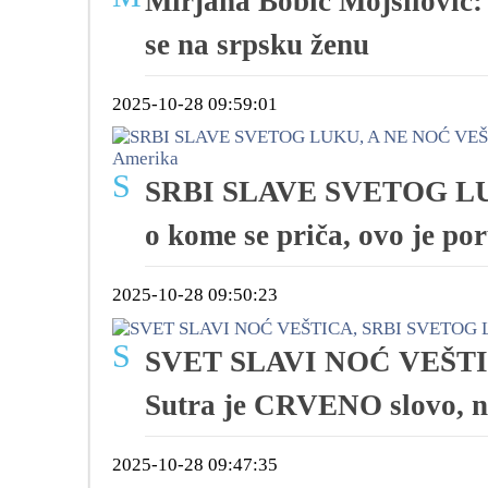
Mirjana Bobić Mojsilović:
se na srpsku ženu
2025-10-28 09:59:01
S
SRBI SLAVE SVETOG LU
o kome se priča, ovo je po
2025-10-28 09:50:23
S
SVET SLAVI NOĆ VEŠTI
Sutra je CRVENO slovo, n
2025-10-28 09:47:35