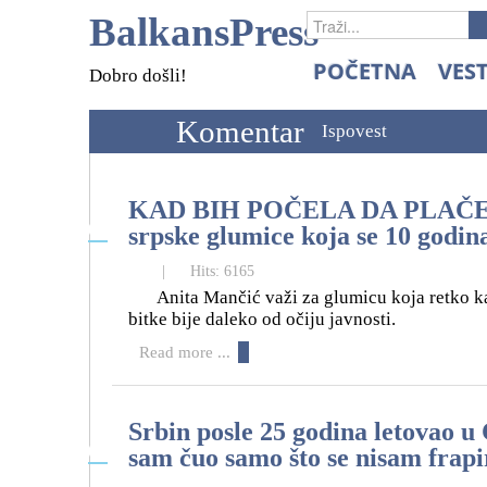
BalkansPress
POČETNA
VEST
Dobro došli!
Komentar
Ispovest
KAD BIH POČELA DA PLAČEM
06
srpske glumice koja se 10 god
07
|
Hits: 6165
Anita Mančić važi za glumicu koja retko ka
bitke bije daleko od očiju javnosti.
Read more ...
Srbin posle 25 godina letovao u 
04
sam čuo samo što se nisam frap
07