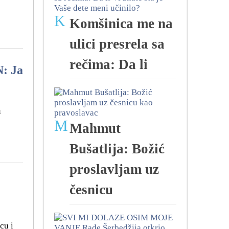
K
Komšinica me na
ulici presrela sa
rečima: Da li
: Ja
u
M
Mahmut
Bušatlija: Božić
proslavljam uz
česnicu
cu i