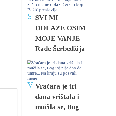
S
SVI MI
DOLAZE OSIM
MOJE VANJE
Rade Šerbedžija
V
Vračara je tri
dana vrištala i
mučila se, Bog