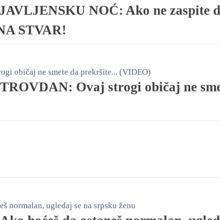
VLJENSKU NOĆ: Ako ne zaspite 
IVNA STVAR!
OVDAN: Ovaj strogi običaj ne sme