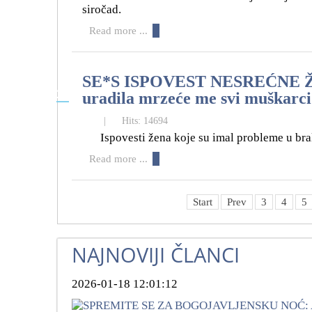
siročad.
Read more ...
SE*S ISPOVEST NESREĆNE ŽENE
28
uradila mrzeće me svi muška
05
|
Hits: 14694
Ispovesti žena koje su imal probleme u bra
Read more ...
Start
Prev
3
4
5
NAJNOVIJI ČLANCI
2026-01-18 12:01:12