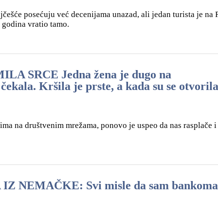
ajčešće posećuju već decenijama unazad, ali jedan turista je na 
 godina vratio tamo.
A SRCE Jedna žena je dugo na
ala. Kršila je prste, a kada su se otvoril
sima na društvenim mrežama, ponovo je uspeo da nas rasplače i
 NEMAČKE: Svi misle da sam bankomat