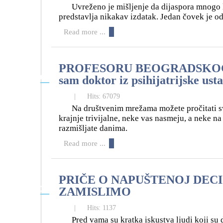
Uvreženo je mišljenje da dijaspora mnogo 
predstavlja nikakav izdatak. Jedan čovek je odl
Read more ...
PROFESORU BEOGRADSKOG 
05
sam doktor iz psihijatrijske 
06
|
Hits: 67079
Na društvenim mrežama možete pročitati s
krajnje trivijalne, neke vas nasmeju, a neke n
razmišljate danima.
Read more ...
PRIČE O NAPUŠTENOJ DECI
29
ZAMISLIMO
05
|
Hits: 1137
Pred vama su kratka iskustva ljudi koji su