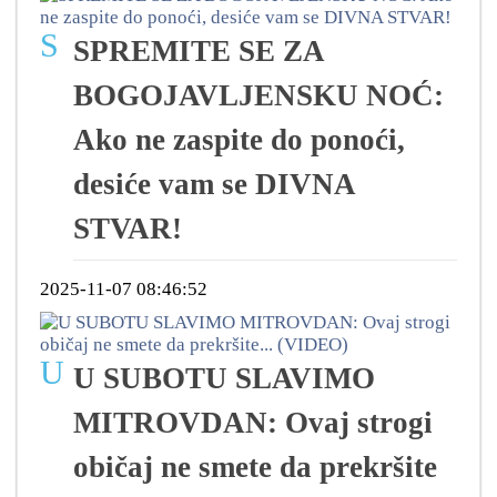
S
SPREMITE SE ZA
BOGOJAVLJENSKU NOĆ:
Ako ne zaspite do ponoći,
desiće vam se DIVNA
STVAR!
2025-11-07 08:46:52
U
U SUBOTU SLAVIMO
MITROVDAN: Ovaj strogi
običaj ne smete da prekršite