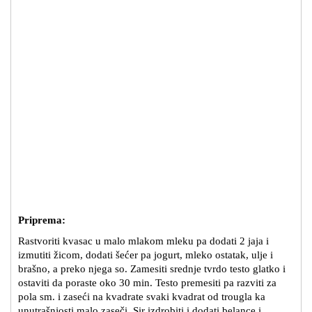
Priprema:
Rastvoriti kvasac u malo mlakom mleku pa dodati 2 jaja i
izmutiti žicom, dodati šećer pa jogurt, mleko ostatak, ulje i
brašno, a preko njega so. Zamesiti srednje tvrdo testo glatko i
ostaviti da poraste oko 30 min. Testo premesiti pa razviti za
pola sm. i zaseći na kvadrate svaki kvadrat od trougla ka
unutrašnjosti malo zaseči. Sir izdrobiti i dodati belance i