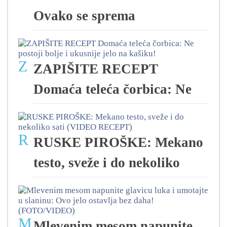
Ovako se sprema
Z
ZAPIŠITE RECEPT
Domaća teleća čorbica: Ne
R
RUSKE PIROŠKE: Mekano
testo, sveže i do nekoliko
M
Mlevenim mesom napunite