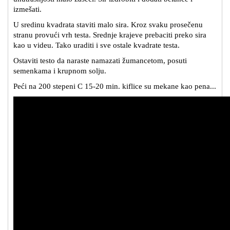
izmešati.
U sredinu kvadrata staviti malo sira. Kroz svaku prosečenu
stranu provući vrh testa. Srednje krajeve prebaciti preko sira
kao u videu. Tako uraditi i sve ostale kvadrate testa.
Ostaviti testo da naraste namazati žumancetom, posuti
semenkama i krupnom solju.
Peći na 200 stepeni C 15-20 min. kiflice su mekane kao pena...