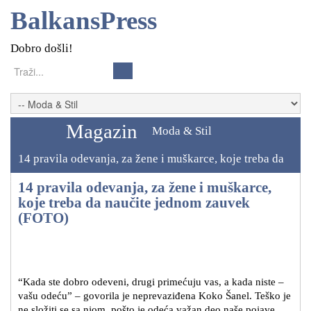
BalkansPress
Dobro došli!
Magazin
Moda & Stil
14 pravila odevanja, za žene i muškarce, koje treba da
naučite jednom zauvek (FOTO)
14 pravila odevanja, za žene i muškarce,
koje treba da naučite jednom zauvek
(FOTO)
“Kada ste dobro odeveni, drugi primećuju vas, a kada niste –
vašu odeću” – govorila je neprevaziđena Koko Šanel. Teško je
ne složiti se sa njom, pošto je odeća važan deo naše pojave.