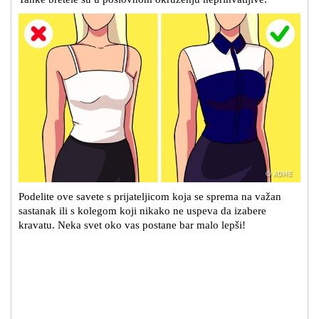
Podelite ove savete s prijateljicom koja se sprema na važan
sastanak ili s kolegom koji nikako ne uspeva da izabere
kravatu. Neka svet oko vas postane bar malo lepši!