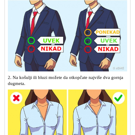
2. Na košulji ili bluzi možete da otkopčate najviše dva gornja
dugmeta.