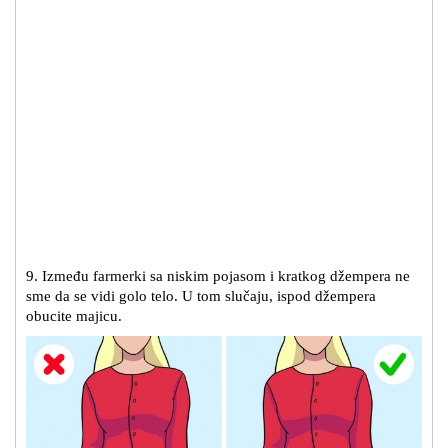
9. Između farmerki sa niskim pojasom i kratkog džempera ne
sme da se vidi golo telo. U tom slučaju, ispod džempera
obucite majicu.