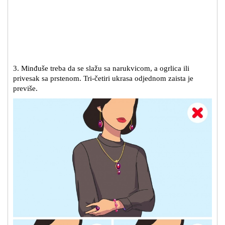
3. Minđuše treba da se slažu sa narukvicom, a ogrlica ili
privesak sa prstenom. Tri-četiri ukrasa odjednom zaista je
previše.