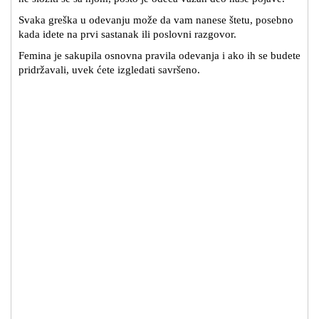
Svaka greška u odevanju može da vam nanese štetu, posebno
kada idete na prvi sastanak ili poslovni razgovor.
Femina je sakupila osnovna pravila odevanja i ako ih se budete
pridržavali, uvek ćete izgledati savršeno.