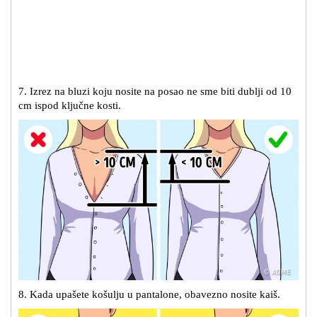
7. Izrez na bluzi koju nosite na posao ne sme biti dublji od 10
cm ispod ključne kosti.
8. Kada upašete košulju u pantalone, obavezno nosite kaiš.