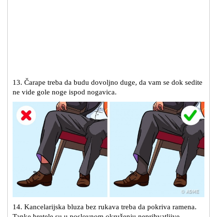
13. Čarape treba da budu dovoljno duge, da vam se dok sedite
ne vide gole noge ispod nogavica.
14. Kancelarijska bluza bez rukava treba da pokriva ramena.
Tanke bretele su u poslovnom okruženju neprihvatljive.