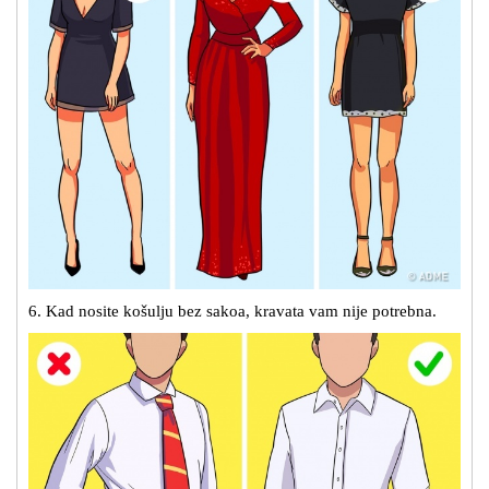
6. Kad nosite košulju bez sakoa, kravata vam nije potrebna.