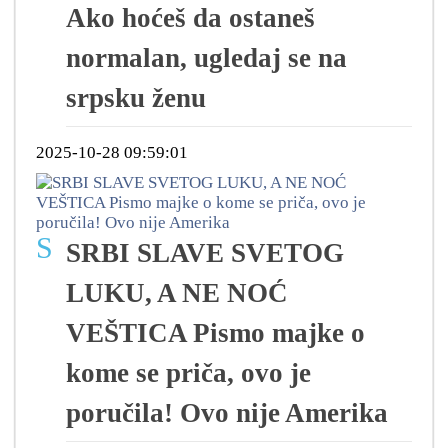
Ako hoćeš da ostaneš
normalan, ugledaj se na
srpsku ženu
2025-10-28 09:59:01
S
SRBI SLAVE SVETOG
LUKU, A NE NOĆ
VEŠTICA Pismo majke o
kome se priča, ovo je
poručila! Ovo nije Amerika