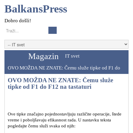
BalkansPress
Dobro došli!
Magazin
IT svet
OVO MOŽDA NE ZNATE: Čemu služe tipke od F1 do
F12 na tastaturi
OVO MOŽDA NE ZNATE: Čemu služe
tipke od F1 do F12 na tastaturi
Ove tipke značajno pojednostavljuju različite operacije, štede
vreme i poboljšavaju efikasnost rada. U nastavku teksta
pogledajte čemu služi svaka od njih: