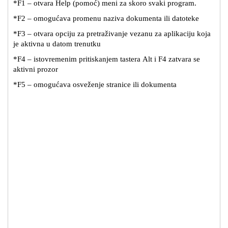
*F1 – otvara Help (pomoć) meni za skoro svaki program.
*F2 – omogućava promenu naziva dokumenta ili datoteke
*F3 – otvara opciju za pretraživanje vezanu za aplikaciju koja
je aktivna u datom trenutku
*F4 – istovremenim pritiskanjem tastera Alt i F4 zatvara se
aktivni prozor
*F5 – omogućava osveženje stranice ili dokumenta