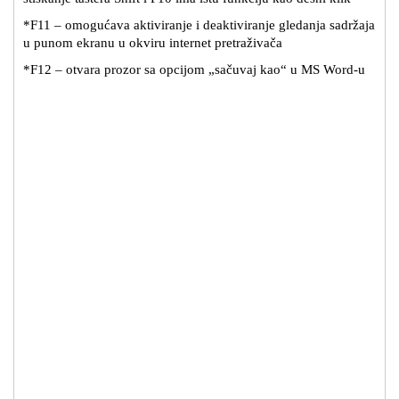
*F11 – omogućava aktiviranje i deaktiviranje gledanja sadržaja
u punom ekranu u okviru internet pretraživača
*F12 – otvara prozor sa opcijom „sačuvaj kao“ u MS Word-u