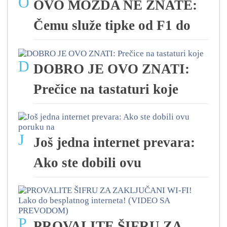
O
OVO MOŽDA NE ZNATE:
Čemu služe tipke od F1 do
D
DOBRO JE OVO ZNATI:
Prečice na tastaturi koje
J
Još jedna internet prevara:
Ako ste dobili ovu
P
PROVALITE ŠIFRU ZA