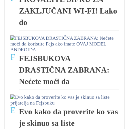
ZAKLJUČANI WI-FI! Lako
do
F
FEJSBUKOVA
DRASTIČNA ZABRANA:
Nećete moći da
E
Evo kako da proverite ko vas
je skinuo sa liste