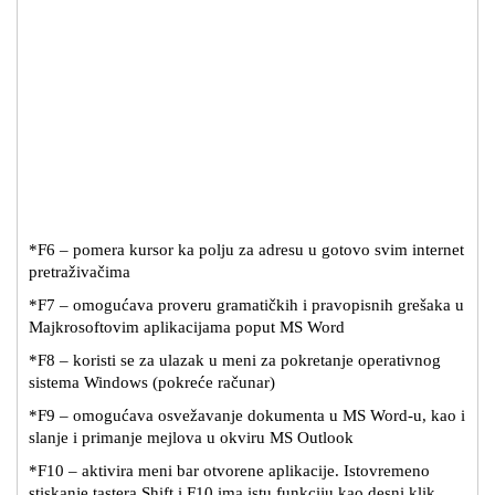
*F6 – pomera kursor ka polju za adresu u gotovo svim internet
pretraživačima
*F7 – omogućava proveru gramatičkih i pravopisnih grešaka u
Majkrosoftovim aplikacijama poput MS Word
*F8 – koristi se za ulazak u meni za pokretanje operativnog
sistema Windows (pokreće računar)
*F9 – omogućava osvežavanje dokumenta u MS Word-u, kao i
slanje i primanje mejlova u okviru MS Outlook
*F10 – aktivira meni bar otvorene aplikacije. Istovremeno
stiskanje tastera Shift i F10 ima istu funkciju kao desni klik