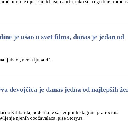
lić hitno je operisao trbušnu aortu, iako se tri godine trudio d
 je ušao u svet filma, danas je jedan od
ma ljubavi, nema ljubavi".
evojčica je danas jedna od najlepših že
Marija Kilibarda, podelila je sa svojim Instagram pratiocima
evljenje njenih obožavalaca, piše Story.rs.