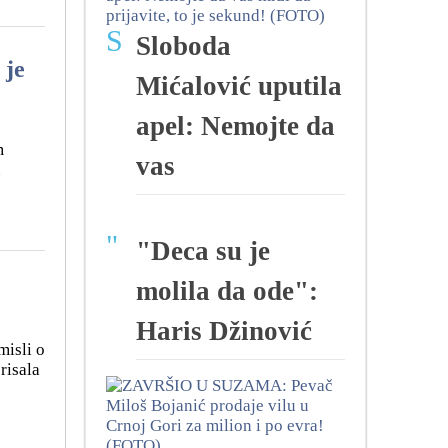
S
Sloboda
je
Mićalović uputila
apel: Nemojte da
m
vas
u
"
"Deca su je
molila da ode":
Haris Džinović
misli o
risala