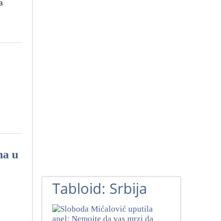
a
na u
Tabloid: Srbija