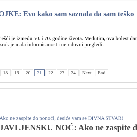
E: Evo kako sam saznala da sam teško
jčešći je između 50. i 70. godine života. Međutim, ova bolest da
zrok je mala informisanost i neredovni pregledi.
18
19
20
21
22
23
24
Next
End
VLJENSKU NOĆ: Ako ne zaspite 