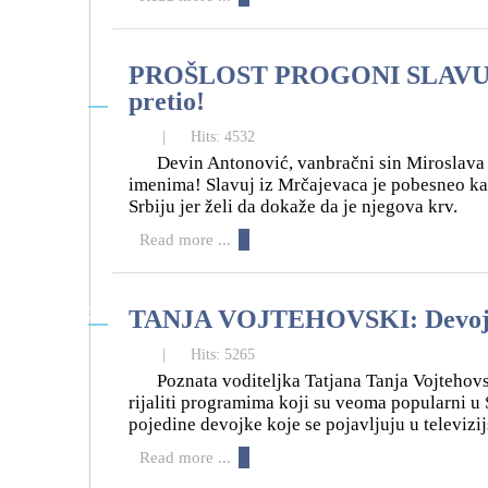
PROŠLOST PROGONI SLAVUJA 
14
pretio!
04
|
Hits: 4532
Devin Antonović, vanbračni sin Miroslava I
imenima! Slavuj iz Mrčajevaca je pobesneo ka
Srbiju jer želi da dokaže da je njegova krv.
Read more ...
31
TANJA VOJTEHOVSKI: Devojke u 
03
|
Hits: 5265
Poznata voditeljka Tatjana Tanja Vojtehovski
rijaliti programima koji su veoma popularni u 
pojedine devojke koje se pojavljuju u televizi
Read more ...