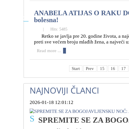
ANABELA ATIJAS O RAKU DOJK
21
bolesna!
03
|
Hits: 5485
Retko se javlja pre 20. godine života, a na
preti sve većem broju mlađih žena, a najveći u
Read more ...
Start
Prev
15
16
17
NAJNOVIJI ČLANCI
2026-01-18 12:01:12
S
SPREMITE SE ZA BOGOJA