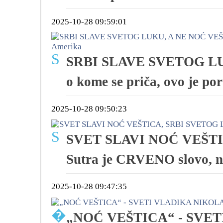
2025-10-28 09:59:01
S
SRBI SLAVE SVETOG LU
o kome se priča, ovo je po
2025-10-28 09:50:23
S
SVET SLAVI NOĆ VEŠTI
Sutra je CRVENO slovo, n
2025-10-28 09:47:35
�
„NOĆ VEŠTICA“ - SVE