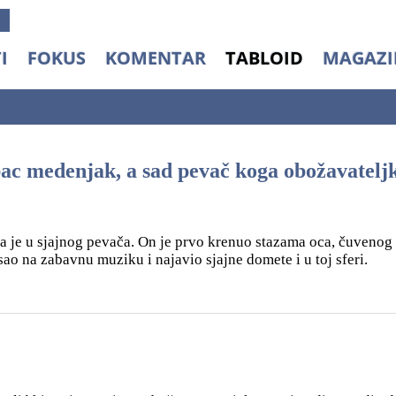
I
FOKUS
KOMENTAR
TABLOID
MAGAZI
medenjak, a sad pevač koga obožavatelj
sla je u sjajnog pevača. On je prvo krenuo stazama oca, čuvenog
isao na zabavnu muziku i najavio sjajne domete i u toj sferi.