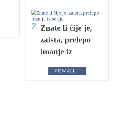
Z
Znate li čije je,
zaista, prelepo
imanje iz
VIEW ALL