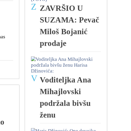
Z
ZAVRŠIO U
SUZAMA: Pevač
Miloš Bojanić
nas
prodaje
V
Voditeljka Ana
Mihajlovski
podržala bivšu
ženu
do