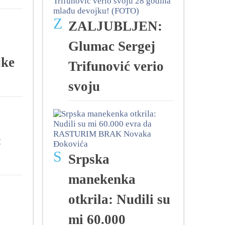
Z
ZALJUBLJEN:
Glumac Sergej
ke
Trifunović verio
svoju
:
S
Srpska
manekenka
otkrila: Nudili su
mi 60.000