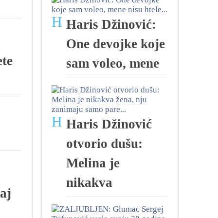
H
Haris Džinović:
One devojke koje
te
sam voleo, mene
H
Haris Džinović
otvorio dušu:
Melina je
nikakva
aj