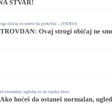
IVNA STVAR!
OVDAN: Ovaj strogi običaj ne sme
 Ako hoćeš da ostaneš normalan, ugled