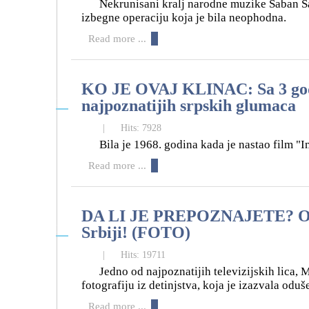
Nekrunisani kralj narodne muzike Šaban Šau
izbegne operaciju koja je bila neophodna.
Read more ...
KO JE OVAJ KLINAC: Sa 3 godine
15
najpoznatijih srpskih glumaca
04
|
Hits: 7928
Bila je 1968. godina kada je nastao film "I
Read more ...
DA LI JE PREPOZNAJETE? Ova d
15
Srbiji! (FOTO)
04
|
Hits: 19711
Jedno od najpoznatijih televizijskih lica, 
fotografiju iz detinjstva, koja je izazvala oduš
Read more ...