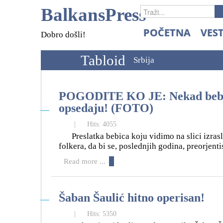
BalkansPress
POČETNA
VEST
Dobro došli!
Tabloid
Srbija
POGODITE KO JE: Nekad bebac 
18
opsedaju! (FOTO)
04
|
Hits: 4055
Preslatka bebica koju vidimo na slici izra
folkera, da bi se, poslednjih godina, preorjent
Read more ...
16
Šaban Šaulić hitno operisan!
04
|
Hits: 5350